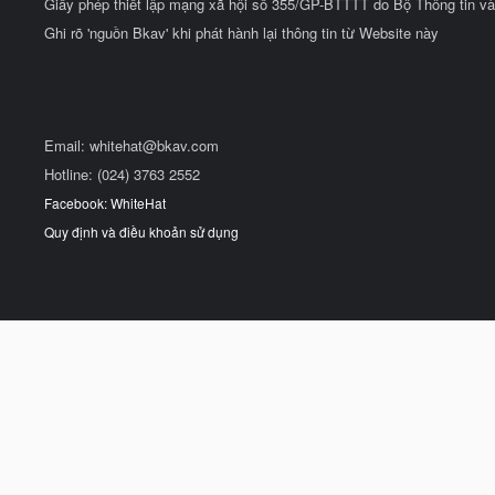
Giấy phép thiết lập mạng xã hội số 355/GP-BTTTT do Bộ Thông tin và
Ghi rõ 'nguồn Bkav' khi phát hành lại thông tin từ Website này
Email:
whitehat@bkav.com
Hotline: (024) 3763 2552
Facebook: WhiteHat
Quy định và điều khoản sử dụng