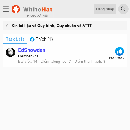
Đăng nhập
Xin tài liệu về Quy trình, Quy chuẩn về ATTT
Tất cả
(1)
Thích
(1)
EdSnowden
Member
·
36
19/10/2017
Bài viết
14
Điểm tương tác
7
Điểm thành tích
3