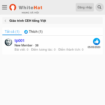
Đăng nhập
Giáo trình CEH tiếng Việt
Tất cả
(1)
Thích
(1)
tp001
New Member
·
38
05/05/2020
Bài viết
0
Điểm tương tác
0
Điểm thành tích
0