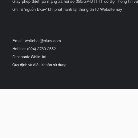
Giấy phép thiết lập mạng xã hội số 355/GP-BTTTT do Bộ Thông tin và
Ghi rõ 'nguồn Bkav' khi phát hành lại thông tin từ Website này
Email:
whitehat@bkav.com
Hotline: (024) 3763 2552
Facebook: WhiteHat
Quy định và điều khoản sử dụng