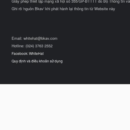
Giấy phép thiết lập mạng xã hội số 355/GP-BTTTT do Bộ Thông tin và
Ghi rõ 'nguồn Bkav' khi phát hành lại thông tin từ Website này
Email:
whitehat@bkav.com
Hotline: (024) 3763 2552
Facebook: WhiteHat
Quy định và điều khoản sử dụng