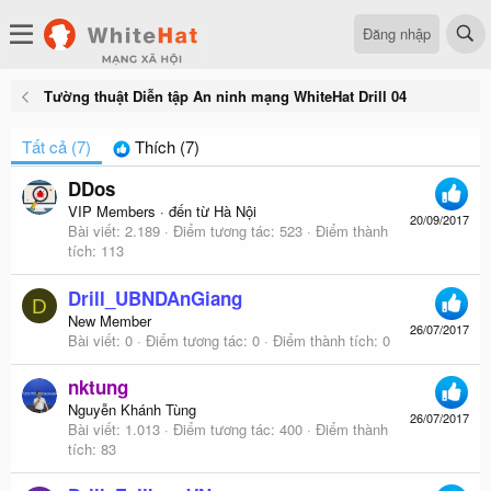
Đăng nhập
Tường thuật Diễn tập An ninh mạng WhiteHat Drill 04
Tất cả
(7)
Thích
(7)
DDos
VIP Members
·
đến từ
Hà Nội
20/09/2017
Bài viết
2.189
Điểm tương tác
523
Điểm thành
tích
113
Drill_UBNDAnGiang
D
New Member
26/07/2017
Bài viết
0
Điểm tương tác
0
Điểm thành tích
0
nktung
Nguyễn Khánh Tùng
26/07/2017
Bài viết
1.013
Điểm tương tác
400
Điểm thành
tích
83