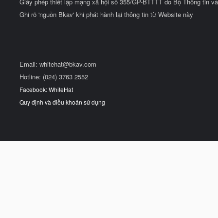
Giấy phép thiết lập mạng xã hội số 355/GP-BTTTT do Bộ Thông tin và
Ghi rõ 'nguồn Bkav' khi phát hành lại thông tin từ Website này
Email:
whitehat@bkav.com
Hotline: (024) 3763 2552
Facebook: WhiteHat
Quy định và điều khoản sử dụng