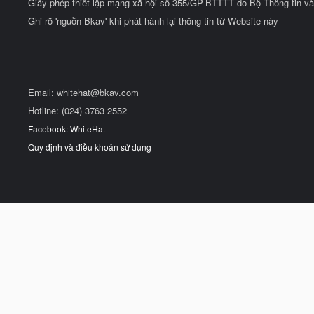
Giấy phép thiết lập mạng xã hội số 355/GP-BTTTT do Bộ Thông tin và
Ghi rõ 'nguồn Bkav' khi phát hành lại thông tin từ Website này
Email:
whitehat@bkav.com
Hotline: (024) 3763 2552
Facebook: WhiteHat
Quy định và điều khoản sử dụng