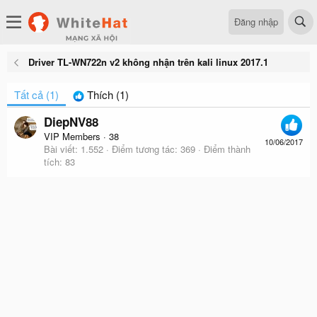
Đăng nhập
Driver TL-WN722n v2 không nhận trên kali linux 2017.1
Tất cả
(1)
Thích
(1)
DiepNV88
VIP Members
·
38
10/06/2017
Bài viết
1.552
Điểm tương tác
369
Điểm thành
tích
83