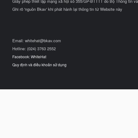
Giấy phép thiết lập mạng xã hội số 355/GP-BTTTT do Bộ Thông tin và
Ghi rõ 'nguồn Bkav' khi phát hành lại thông tin từ Website này
Email:
whitehat@bkav.com
Hotline: (024) 3763 2552
Facebook: WhiteHat
Quy định và điều khoản sử dụng