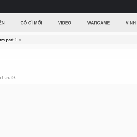
ÊN
CÓ GÌ MỚI
VIDEO
WARGAME
VINH
sm part 1
 tích
93