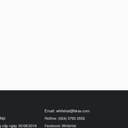
Email:
whitehat@bkav.com
Nội
Hotline: (024) 3763 2552
g cấp ngày 30/06/2016
Facebook: WhiteHat