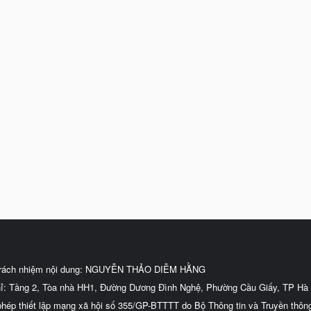
trách nhiệm nội dung: NGUYỄN THẢO DIỄM HẰNG
hỉ: Tầng 2, Tòa nhà HH1, Đường Dương Đình Nghệ, Phường Cầu Giấy, TP Hà 
phép thiết lập mạng xã hội số 355/GP-BTTTT do Bộ Thông tin và Truyền thôn