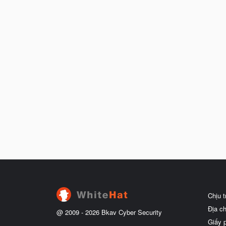
Chịu 
Địa c
@ 2009 -
2026
Bkav Cyber Security
Giấy 