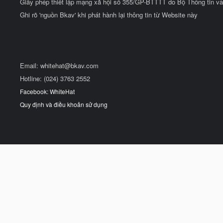
Giấy phép thiết lập mạng xã hội số 355/GP-BTTTT do Bộ Thông tin và
Ghi rõ 'nguồn Bkav' khi phát hành lại thông tin từ Website này
Email:
whitehat@bkav.com
Hotline: (024) 3763 2552
Facebook: WhiteHat
Quy định và điều khoản sử dụng