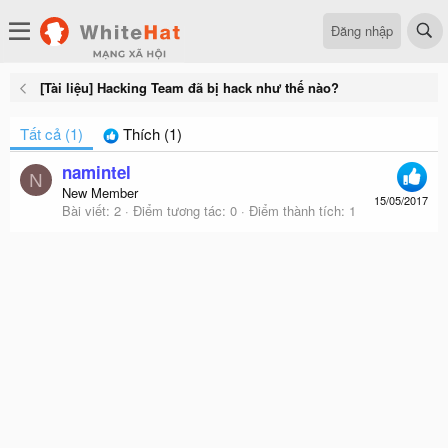
Đăng nhập
[Tài liệu] Hacking Team đã bị hack như thế nào?
Tất cả
(1)
Thích
(1)
namintel
N
New Member
15/05/2017
Bài viết
2
Điểm tương tác
0
Điểm thành tích
1