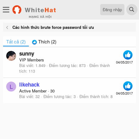
Đăng nhập
Các hình thức brute force password tối ưu
Tất cả
(2)
Thích
(2)
sunny
VIP Members
04/05/2017
Bài viết
1.849
Điểm tương tác
873
Điểm thành
tích
113
likehack
L
Active Member
·
30
04/05/2017
Bài viết
32
Điểm tương tác
3
Điểm thành tích
8