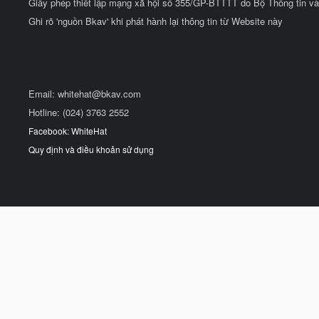
Giấy phép thiết lập mạng xã hội số 355/GP-BTTTT do Bộ Thông tin và
Ghi rõ 'nguồn Bkav' khi phát hành lại thông tin từ Website này
Email:
whitehat@bkav.com
Hotline: (024) 3763 2552
Facebook: WhiteHat
Quy định và điều khoản sử dụng