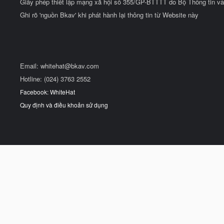
Giấy phép thiết lập mạng xã hội số 355/GP-BTTTT do Bộ Thông tin và
Ghi rõ 'nguồn Bkav' khi phát hành lại thông tin từ Website này
Email:
whitehat@bkav.com
Hotline: (024) 3763 2552
Facebook: WhiteHat
Quy định và điều khoản sử dụng