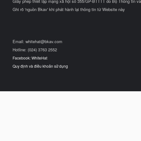
Giấy phép thiết lập mạng xã hội số 355/GP-BTTTT do Bộ Thông tin và
Ghi rõ 'nguồn Bkav' khi phát hành lại thông tin từ Website này
Email:
whitehat@bkav.com
Hotline: (024) 3763 2552
Facebook: WhiteHat
Quy định và điều khoản sử dụng