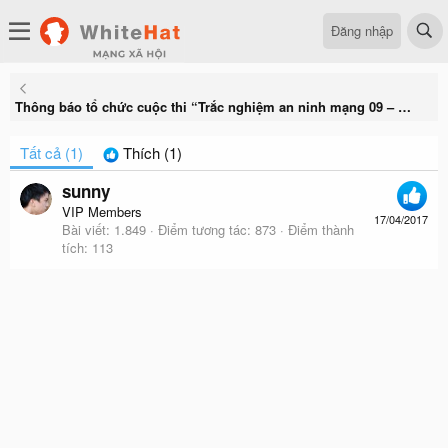
Đăng nhập
Thông báo tổ chức cuộc thi “Trắc nghiệm an ninh mạng 09 – Quiz 09”
Tất cả
(1)
Thích
(1)
sunny
VIP Members
17/04/2017
Bài viết
1.849
Điểm tương tác
873
Điểm thành
tích
113