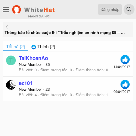
Đăng nhập
Thông báo tổ chức cuộc thi “Trắc nghiệm an ninh mạng 09 – Quiz 09”
Tất cả
(2)
Thích
(2)
TaiKhoanAo
T
New Member
·
35
14/04/2017
Bài viết
0
Điểm tương tác
0
Điểm thành tích
0
ez101
New Member
·
23
09/04/2017
Bài viết
4
Điểm tương tác
0
Điểm thành tích
1