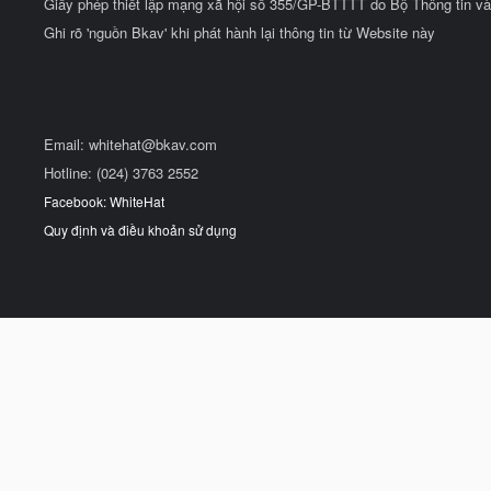
Giấy phép thiết lập mạng xã hội số 355/GP-BTTTT do Bộ Thông tin và
Ghi rõ 'nguồn Bkav' khi phát hành lại thông tin từ Website này
Email:
whitehat@bkav.com
Hotline: (024) 3763 2552
Facebook: WhiteHat
Quy định và điều khoản sử dụng