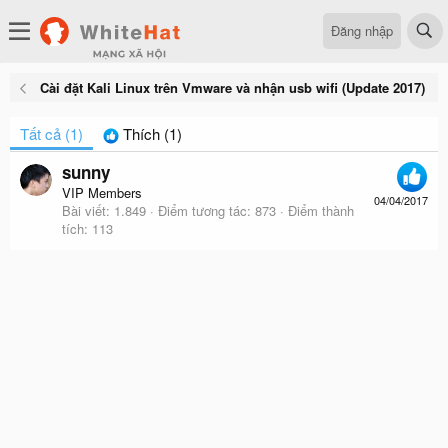
Đăng nhập
Cài đặt Kali Linux trên Vmware và nhận usb wifi (Update 2017)
Tất cả
(1)
Thích
(1)
sunny
VIP Members
04/04/2017
Bài viết
1.849
Điểm tương tác
873
Điểm thành
tích
113