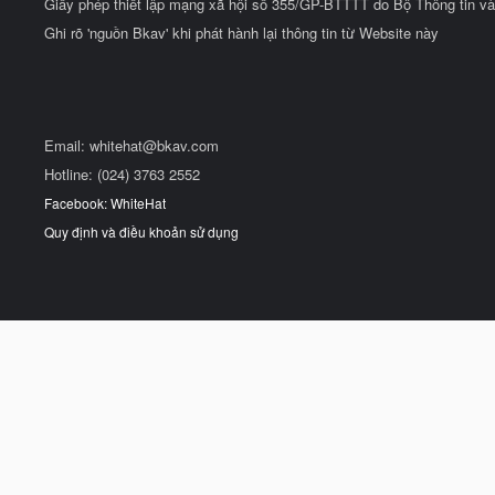
Giấy phép thiết lập mạng xã hội số 355/GP-BTTTT do Bộ Thông tin và
Ghi rõ 'nguồn Bkav' khi phát hành lại thông tin từ Website này
Email:
whitehat@bkav.com
Hotline: (024) 3763 2552
Facebook: WhiteHat
Quy định và điều khoản sử dụng