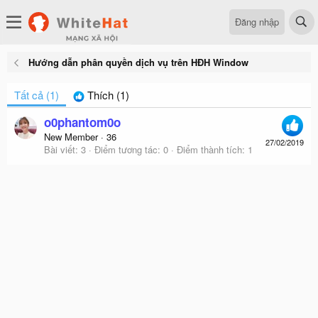
Đăng nhập
Hướng dẫn phân quyền dịch vụ trên HĐH Window
Tất cả
(1)
Thích
(1)
o0phantom0o
New Member
·
36
27/02/2019
Bài viết
3
Điểm tương tác
0
Điểm thành tích
1