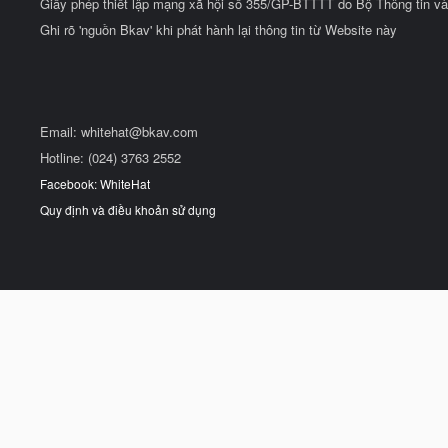
Giấy phép thiết lập mạng xã hội số 355/GP-BTTTT do Bộ Thông tin và
Ghi rõ 'nguồn Bkav' khi phát hành lại thông tin từ Website này
Email:
whitehat@bkav.com
Hotline: (024) 3763 2552
Facebook: WhiteHat
Quy định và điều khoản sử dụng