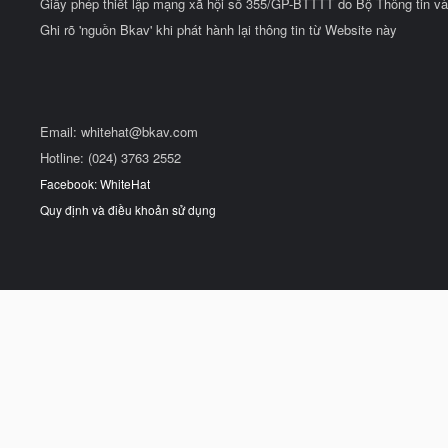
Giấy phép thiết lập mạng xã hội số 355/GP-BTTTT do Bộ Thông tin và
Ghi rõ 'nguồn Bkav' khi phát hành lại thông tin từ Website này
Email:
whitehat@bkav.com
Hotline: (024) 3763 2552
Facebook: WhiteHat
Quy định và điều khoản sử dụng