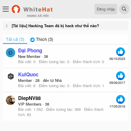
Đăng nhập
[Tài liệu] Hacking Team đã bị hack như thế nào?
Tất cả
(3)
Thích
(3)
Đại Phong
Đ
New Member
·
38
06/10/2023
Bài viết
0
Điểm tương tác
0
Điểm thành tích
0
KulQuoc
Member
·
28
·
đến từ
Nhà
09/06/2017
Bài viết
6
Điểm tương tác
0
Điểm thành tích
1
DiepNV88
VIP Members
·
38
17/05/2016
Bài viết
1.552
Điểm tương tác
369
Điểm thành
tích
83