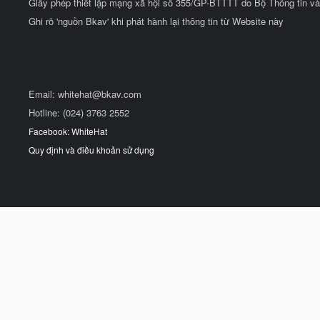
Giấy phép thiết lập mạng xã hội số 355/GP-BTTTT do Bộ Thông tin và
Ghi rõ 'nguồn Bkav' khi phát hành lại thông tin từ Website này
Email:
whitehat@bkav.com
Hotline: (024) 3763 2552
Facebook: WhiteHat
Quy định và điều khoản sử dụng