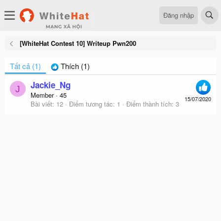
Đăng nhập
[WhiteHat Contest 10] Writeup Pwn200
Tất cả
(1)
Thích
(1)
Jackie_Ng
J
Member
·
45
15/07/2020
Bài viết
12
Điểm tương tác
1
Điểm thành tích
3