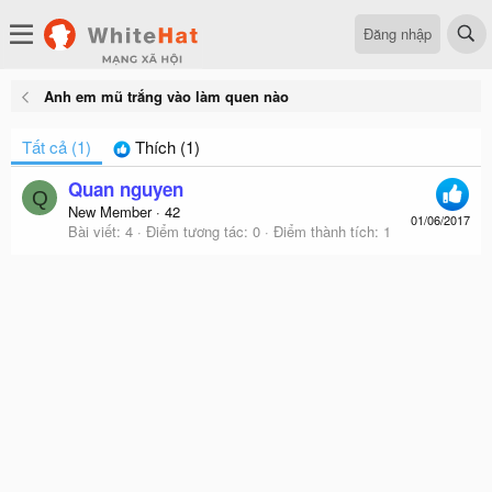
Đăng nhập
Anh em mũ trắng vào làm quen nào
Tất cả
(1)
Thích
(1)
Quan nguyen
Q
New Member
·
42
01/06/2017
Bài viết
4
Điểm tương tác
0
Điểm thành tích
1