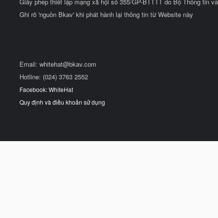
Giấy phép thiết lập mạng xã hội số 355/GP-BTTTT do Bộ Thông tin và
Ghi rõ 'nguồn Bkav' khi phát hành lại thông tin từ Website này
Email:
whitehat@bkav.com
Hotline: (024) 3763 2552
Facebook: WhiteHat
Quy định và điều khoản sử dụng