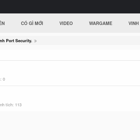
ÊN
CÓ GÌ MỚI
VIDEO
WARGAME
VINH
h Port Security.
h
0
nh tích
113