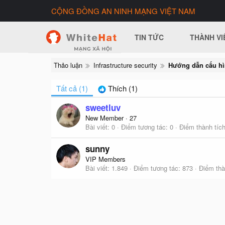
CỘNG ĐỒNG AN NINH MẠNG VIỆT NAM
TIN TỨC
THÀNH VI
Thảo luận
Infrastructure security
Hướng dẫn cấu hìn
Tất cả
(1)
Thích
(1)
sweetluv
New Member
·
27
Bài viết
0
Điểm tương tác
0
Điểm thành tíc
sunny
VIP Members
Bài viết
1.849
Điểm tương tác
873
Điểm thà