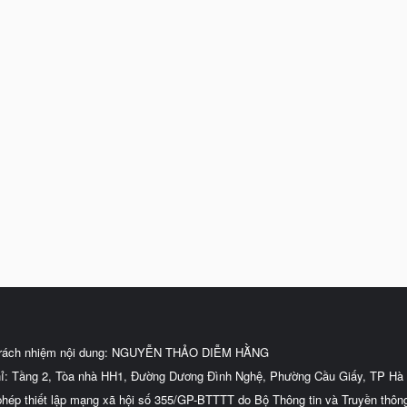
trách nhiệm nội dung: NGUYỄN THẢO DIỄM HẰNG
hỉ: Tầng 2, Tòa nhà HH1, Đường Dương Đình Nghệ, Phường Cầu Giấy, TP Hà 
phép thiết lập mạng xã hội số 355/GP-BTTTT do Bộ Thông tin và Truyền thôn