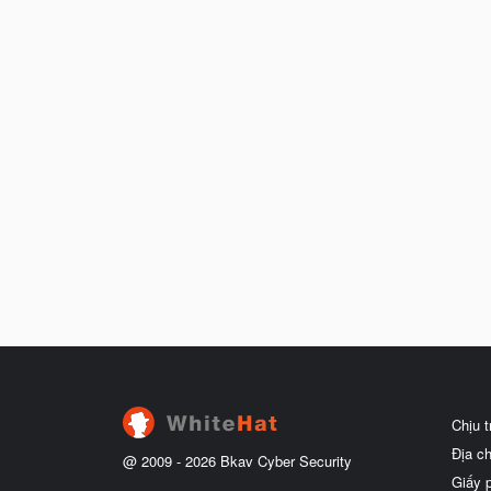
Chịu 
Địa c
@ 2009 -
2026
Bkav Cyber Security
Giấy 