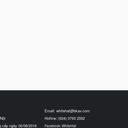
Email:
whitehat@bkav.com
Nội
Hotline: (024) 3763 2552
g cấp ngày 30/06/2016
Facebook: WhiteHat