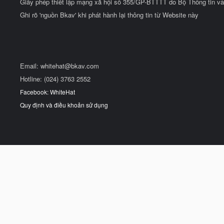
Giấy phép thiết lập mạng xã hội số 355/GP-BTTTT do Bộ Thông tin và
Ghi rõ 'nguồn Bkav' khi phát hành lại thông tin từ Website này
Email:
whitehat@bkav.com
Hotline: (024) 3763 2552
Facebook: WhiteHat
Quy định và điều khoản sử dụng