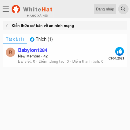
Đăng nhập
Kiến thức cơ bản về an ninh mạng
Tất cả
(1)
Thích
(1)
Babylon1284
B
New Member
·
42
03/04/2021
Bài viết
0
Điểm tương tác
0
Điểm thành tích
0