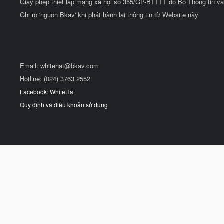
Giấy phép thiết lập mạng xã hội số 355/GP-BTTTT do Bộ Thông tin và
Ghi rõ 'nguồn Bkav' khi phát hành lại thông tin từ Website này
Email:
whitehat@bkav.com
Hotline: (024) 3763 2552
Facebook: WhiteHat
Quy định và điều khoản sử dụng