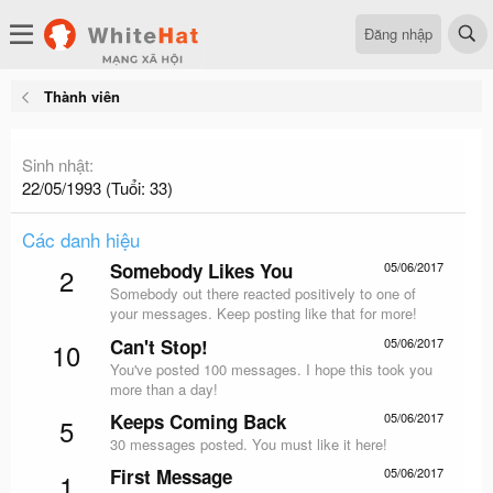
Đăng nhập
Thành viên
Sinh nhật
22/05/1993 (Tuổi: 33)
Các danh hiệu
Somebody Likes You
05/06/2017
2
Somebody out there reacted positively to one of
your messages. Keep posting like that for more!
Can't Stop!
05/06/2017
10
You've posted 100 messages. I hope this took you
more than a day!
Keeps Coming Back
05/06/2017
5
30 messages posted. You must like it here!
First Message
05/06/2017
1