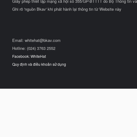
Giấy phép thiết lập mạng xã hội số 355/GP-BTTTT do Bộ Thông tin và
Ghi rõ 'nguồn Bkav' khi phát hành lại thông tin từ Website này
Email:
whitehat@bkav.com
Hotline: (024) 3763 2552
Facebook: WhiteHat
Quy định và điều khoản sử dụng