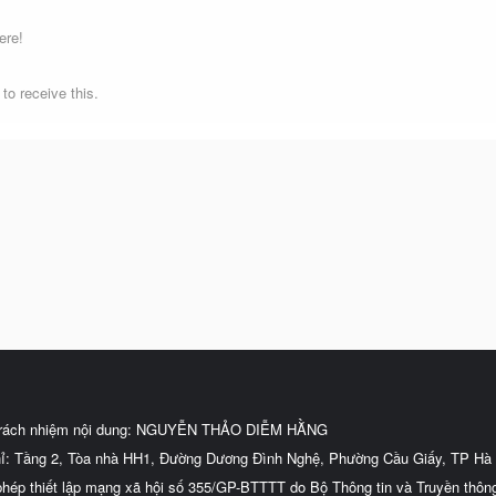
ere!
o receive this.
trách nhiệm nội dung: NGUYỄN THẢO DIỄM HẰNG
hỉ: Tầng 2, Tòa nhà HH1, Đường Dương Đình Nghệ, Phường Cầu Giấy, TP Hà 
phép thiết lập mạng xã hội số 355/GP-BTTTT do Bộ Thông tin và Truyền thôn