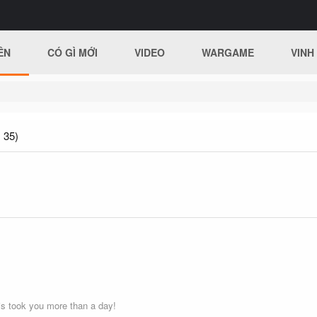
ÊN
CÓ GÌ MỚI
VIDEO
WARGAME
VINH
 35)
s took you more than a day!