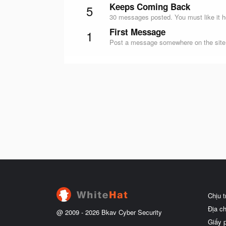
Keeps Coming Back
5
30 messages posted. You must like it h
First Message
1
Post a message somewhere on the site t
Chịu 
Địa c
@ 2009 -
2026
Bkav Cyber Security
Giấy 