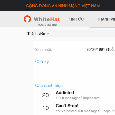
CỘNG ĐỒNG AN NINH MẠNG VIỆT NAM
TIN TỨC
THÀNH VI
Thành viên
Sinh nhật
30/04/1991 (Tuổi:
Chữ ký
Các danh hiệu
Addicted
20
1,000 messages? Impressive!
Can't Stop!
10
You've posted 100 messages. I hope thi