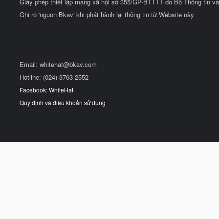
Giấy phép thiết lập mạng xã hội số 355/GP-BTTTT do Bộ Thông tin và
Ghi rõ 'nguồn Bkav' khi phát hành lại thông tin từ Website này
Email:
whitehat@bkav.com
Hotline: (024) 3763 2552
Facebook: WhiteHat
Quy định và điều khoản sử dụng