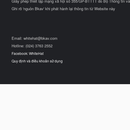
Giấy phép thiết lập mạng xã hội số 355/GP-BTTTT do Bộ Thông tin và
Ghi rõ 'nguồn Bkav' khi phát hành lại thông tin từ Website này
Email:
whitehat@bkav.com
Hotline: (024) 3763 2552
Facebook: WhiteHat
Quy định và điều khoản sử dụng