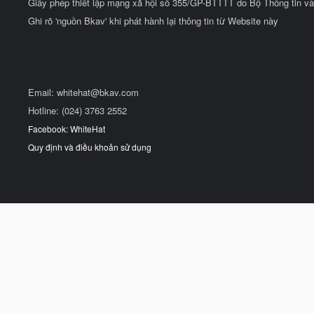
Giấy phép thiết lập mạng xã hội số 355/GP-BTTTT do Bộ Thông tin và
Ghi rõ 'nguồn Bkav' khi phát hành lại thông tin từ Website này
Email:
whitehat@bkav.com
Hotline: (024) 3763 2552
Facebook: WhiteHat
Quy định và điều khoản sử dụng