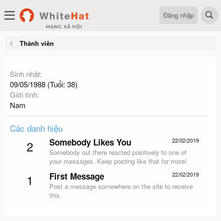
Đăng nhập
Thành viên
Sinh nhật
09/05/1988 (Tuổi: 38)
Giới tính
Nam
Các danh hiệu
Somebody Likes You
22/02/2019
2
Somebody out there reacted positively to one of
your messages. Keep posting like that for more!
First Message
22/02/2019
1
Post a message somewhere on the site to receive
this.