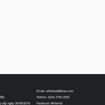
Email:
whitehat@bkav.com
Nội
Hotline: (024) 3763 2552
g cấp ngày 30/06/2016
Facebook: WhiteHat