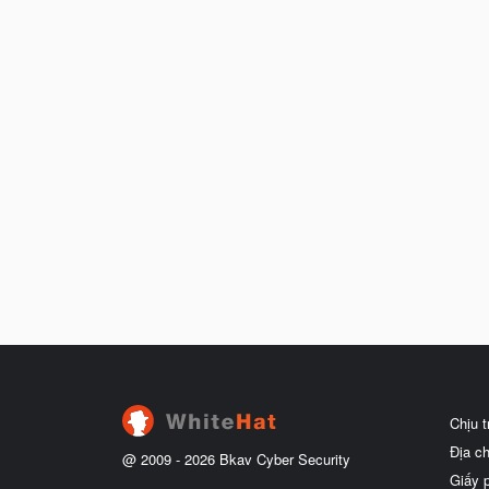
Chịu 
Địa c
@ 2009 -
2026
Bkav Cyber Security
Giấy 