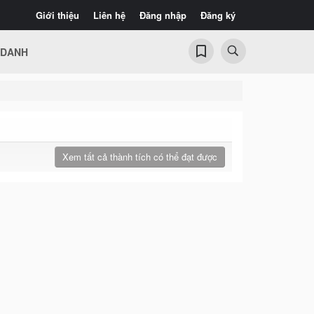
Giới thiệu
Liên hệ
Đăng nhập
Đăng ký
 DANH
Xem tất cả thành tích có thể đạt được