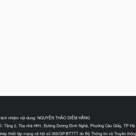
trách nhiệm nội dung: NGUYỄN THẢO DIỄM HẰNG
hỉ: Tầng 2, Tòa nhà HH1, Đường Dương Đình Nghệ, Phường Cầu Giấy, TP Hà 
phép thiết lập mạng xã hội số 355/GP-BTTTT do Bộ Thông tin và Truyền thôn