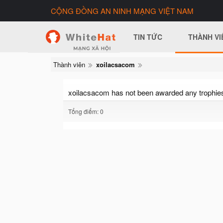
CỘNG ĐỒNG AN NINH MẠNG VIỆT NAM
TIN TỨC
THÀNH VI
Thành viên
xoilacsacom
xoilacsacom has not been awarded any trophies
Tổng điểm: 0