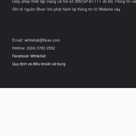
Giấy phép thiết lập mạng xã hội số 355/GP-BTTTT do Bộ Thông tin và
Ghi rõ 'nguồn Bkav' khi phát hành lại thông tin từ Website này
Email:
whitehat@bkav.com
Hotline: (024) 3763 2552
Facebook: WhiteHat
Quy định và điều khoản sử dụng