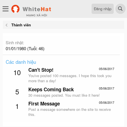
Đăng nhập
Thành viên
Sinh nhật
01/01/1980 (Tuổi: 46)
Các danh hiệu
Can't Stop!
05/06/2017
10
You've posted 100 messages. I hope this took you
more than a day!
Keeps Coming Back
05/06/2017
5
30 messages posted. You must like it here!
First Message
05/06/2017
1
Post a message somewhere on the site to receive
this.