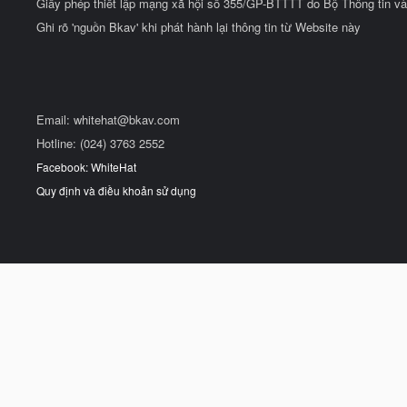
Giấy phép thiết lập mạng xã hội số 355/GP-BTTTT do Bộ Thông tin và
Ghi rõ 'nguồn Bkav' khi phát hành lại thông tin từ Website này
Email:
whitehat@bkav.com
Hotline: (024) 3763 2552
Facebook: WhiteHat
Quy định và điều khoản sử dụng