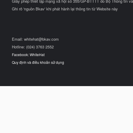
Giấy phép thiết lập mạng xã hội số 355/GP-BTTTT do Bộ Thông tin và
Ghi rõ 'nguồn Bkav' khi phát hành lại thông tin từ Website này
Email:
whitehat@bkav.com
Hotline: (024) 3763 2552
Facebook: WhiteHat
Quy định và điều khoản sử dụng