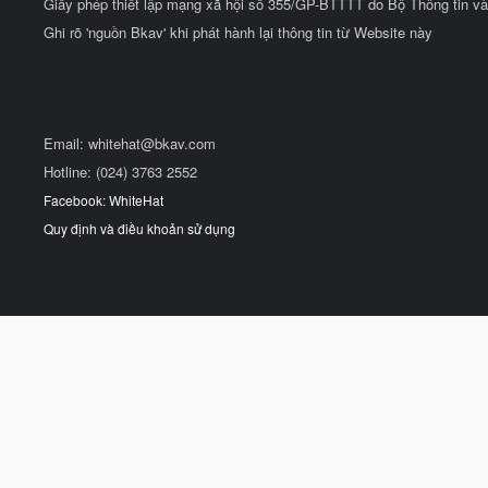
Giấy phép thiết lập mạng xã hội số 355/GP-BTTTT do Bộ Thông tin và
Ghi rõ 'nguồn Bkav' khi phát hành lại thông tin từ Website này
Email:
whitehat@bkav.com
Hotline: (024) 3763 2552
Facebook: WhiteHat
Quy định và điều khoản sử dụng