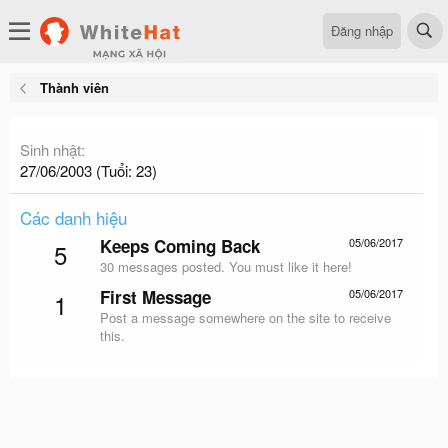
Đăng nhập
Thành viên
Sinh nhật
27/06/2003 (Tuổi: 23)
Các danh hiệu
Keeps Coming Back
05/06/2017
5
30 messages posted. You must like it here!
First Message
05/06/2017
1
Post a message somewhere on the site to receive
this.