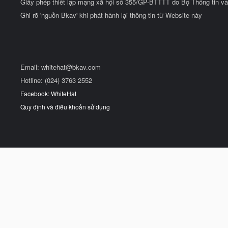
Giấy phép thiết lập mạng xã hội số 355/GP-BTTTT do Bộ Thông tin và
Ghi rõ 'nguồn Bkav' khi phát hành lại thông tin từ Website này
Email:
whitehat@bkav.com
Hotline: (024) 3763 2552
Facebook: WhiteHat
Quy định và điều khoản sử dụng