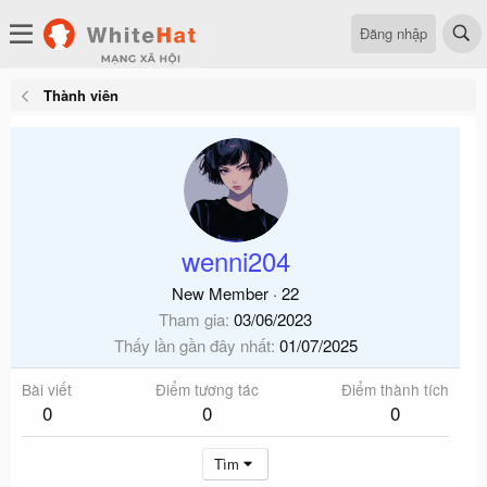
Đăng nhập
Thành viên
wenni204
New Member
·
22
Tham gia
03/06/2023
Thấy lần gần đây nhất
01/07/2025
Bài viết
Điểm tương tác
Điểm thành tích
0
0
0
Tìm