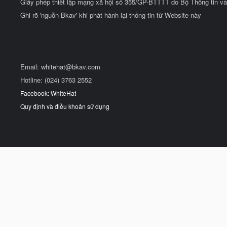
Giấy phép thiết lập mạng xã hội số 355/GP-BTTTT do Bộ Thông tin và
Ghi rõ 'nguồn Bkav' khi phát hành lại thông tin từ Website này
Email:
whitehat@bkav.com
Hotline: (024) 3763 2552
Facebook: WhiteHat
Quy định và điều khoản sử dụng