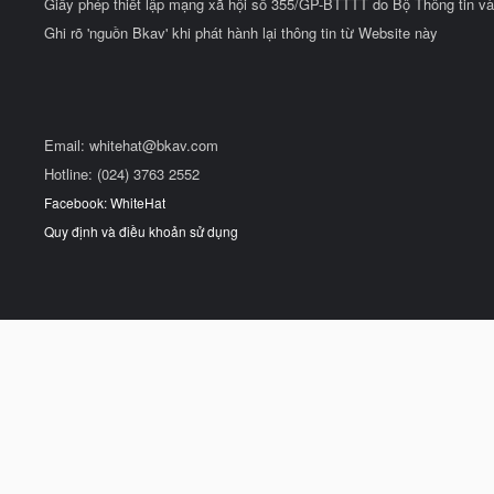
Giấy phép thiết lập mạng xã hội số 355/GP-BTTTT do Bộ Thông tin và
Ghi rõ 'nguồn Bkav' khi phát hành lại thông tin từ Website này
Email:
whitehat@bkav.com
Hotline: (024) 3763 2552
Facebook: WhiteHat
Quy định và điều khoản sử dụng