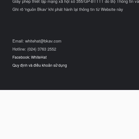
Giấy phép thiết lập mạng xã hội số 355/GP-BTTTT do Bộ Thông tin và
Ghi rõ 'nguồn Bkav' khi phát hành lại thông tin từ Website này
Email:
whitehat@bkav.com
Hotline: (024) 3763 2552
Facebook: WhiteHat
Quy định và điều khoản sử dụng