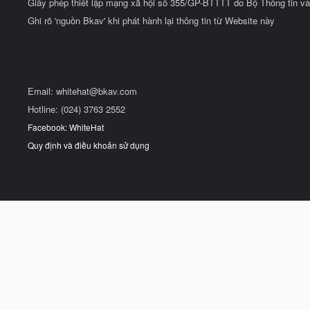
Giấy phép thiết lập mạng xã hội số 355/GP-BTTTT do Bộ Thông tin và
Ghi rõ 'nguồn Bkav' khi phát hành lại thông tin từ Website này
Email:
whitehat@bkav.com
Hotline: (024) 3763 2552
Facebook: WhiteHat
Quy định và điều khoản sử dụng