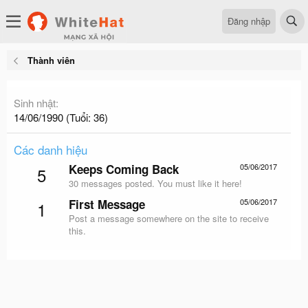
Đăng nhập
Thành viên
Sinh nhật
14/06/1990 (Tuổi: 36)
Các danh hiệu
Keeps Coming Back
05/06/2017
5
30 messages posted. You must like it here!
First Message
05/06/2017
1
Post a message somewhere on the site to receive
this.