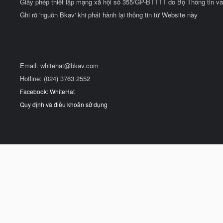
Giấy phép thiết lập mạng xã hội số 355/GP-BTTTT do Bộ Thông tin và
Ghi rõ 'nguồn Bkav' khi phát hành lại thông tin từ Website này
Email:
whitehat@bkav.com
Hotline: (024) 3763 2552
Facebook: WhiteHat
Quy định và điều khoản sử dụng