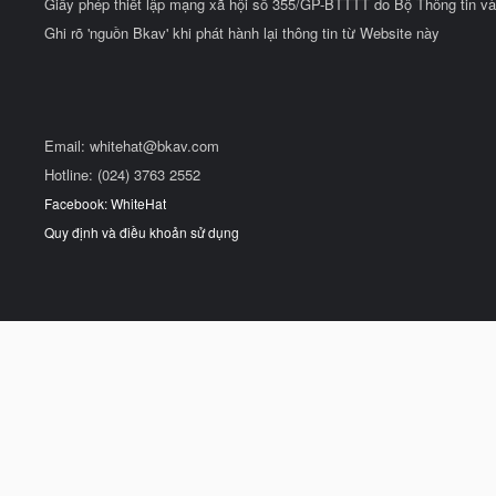
Giấy phép thiết lập mạng xã hội số 355/GP-BTTTT do Bộ Thông tin và
Ghi rõ 'nguồn Bkav' khi phát hành lại thông tin từ Website này
Email:
whitehat@bkav.com
Hotline: (024) 3763 2552
Facebook: WhiteHat
Quy định và điều khoản sử dụng