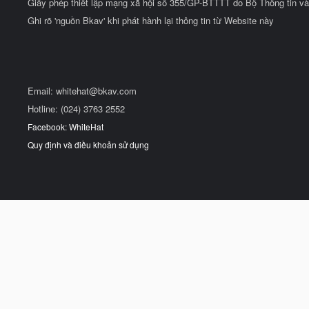
Giấy phép thiết lập mạng xã hội số 355/GP-BTTTT do Bộ Thông tin và
Ghi rõ 'nguồn Bkav' khi phát hành lại thông tin từ Website này
Email:
whitehat@bkav.com
Hotline: (024) 3763 2552
Facebook: WhiteHat
Quy định và điều khoản sử dụng