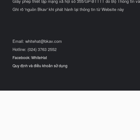
Giấy phép thiết lập mạng xã hội số 355/GP-BTTTT do Bộ Thông tin và
Ghi rõ 'nguồn Bkav' khi phát hành lại thông tin từ Website này
Email:
whitehat@bkav.com
Hotline: (024) 3763 2552
Facebook: WhiteHat
Quy định và điều khoản sử dụng