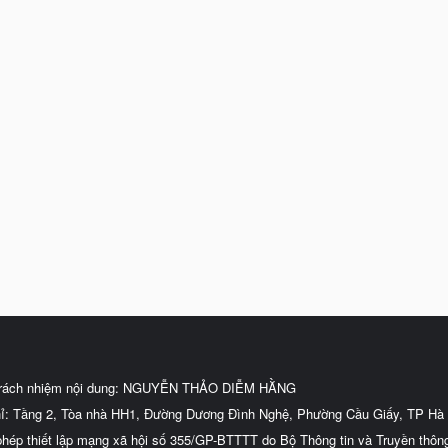
trách nhiệm nội dung: NGUYỄN THẢO DIỄM HẰNG
hỉ: Tầng 2, Tòa nhà HH1, Đường Dương Đình Nghệ, Phường Cầu Giấy, TP Hà 
phép thiết lập mạng xã hội số 355/GP-BTTTT do Bộ Thông tin và Truyền thôn