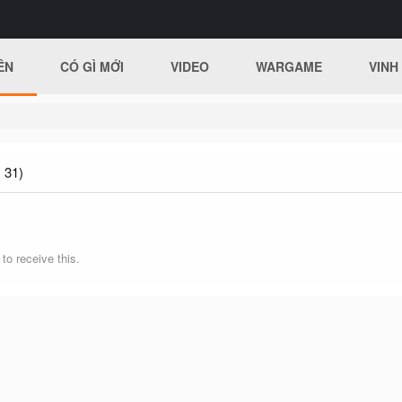
ÊN
CÓ GÌ MỚI
VIDEO
WARGAME
VINH
 31)
o receive this.