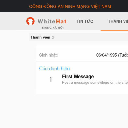
CỘNG ĐỒNG AN NINH MẠNG VIỆT NAM
TIN TỨC
THÀNH VI
Thành viên
Sinh nhật
06/04/1995 (Tuổi:
Các danh hiệu
First Message
1
Post a message somewhere on the site t