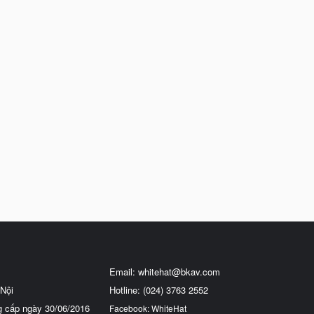
Email:
whitehat@bkav.com
Nội
Hotline: (024) 3763 2552
g cấp ngày 30/06/2016
Facebook: WhiteHat