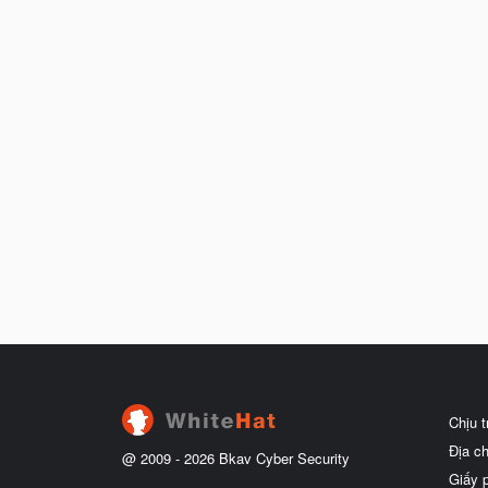
Chịu 
Địa c
@ 2009 -
2026
Bkav Cyber Security
Giấy 