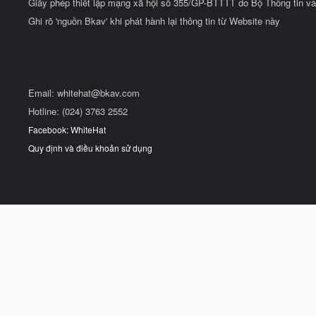
Giấy phép thiết lập mạng xã hội số 355/GP-BTTTT do Bộ Thông tin và
Ghi rõ 'nguồn Bkav' khi phát hành lại thông tin từ Website này
Email:
whitehat@bkav.com
Hotline: (024) 3763 2552
Facebook: WhiteHat
Quy định và điều khoản sử dụng