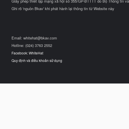
Giấy phép thiết lập mạng xã hội số 355/GP-BTTTT do Bộ Thông tin và
Ghi rõ 'nguồn Bkav' khi phát hành lại thông tin từ Website này
Email:
whitehat@bkav.com
Hotline: (024) 3763 2552
Facebook: WhiteHat
Quy định và điều khoản sử dụng