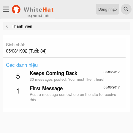
Đăng nhập
Thành viên
Sinh nhật
05/08/1992 (Tuổi: 34)
Các danh hiệu
Keeps Coming Back
05/06/2017
5
30 messages posted. You must like it here!
First Message
05/06/2017
1
Post a message somewhere on the site to receive
this.