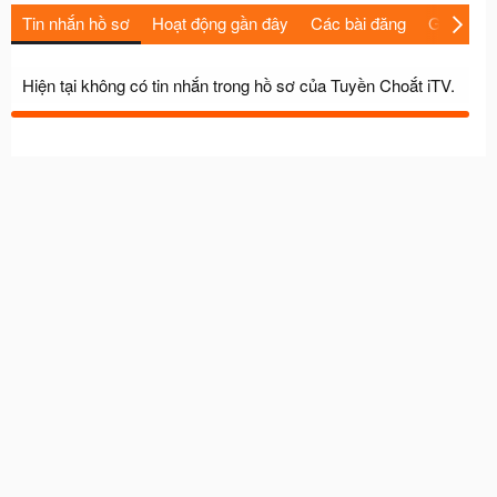
Tin nhắn hồ sơ
Hoạt động gần đây
Các bài đăng
Giới thiệu
Hiện tại không có tin nhắn trong hồ sơ của Tuyền Choắt iTV.