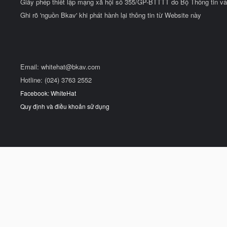
Giấy phép thiết lập mạng xã hội số 355/GP-BTTTT do Bộ Thông tin và
Ghi rõ 'nguồn Bkav' khi phát hành lại thông tin từ Website này
Email:
whitehat@bkav.com
Hotline: (024) 3763 2552
Facebook: WhiteHat
Quy định và điều khoản sử dụng