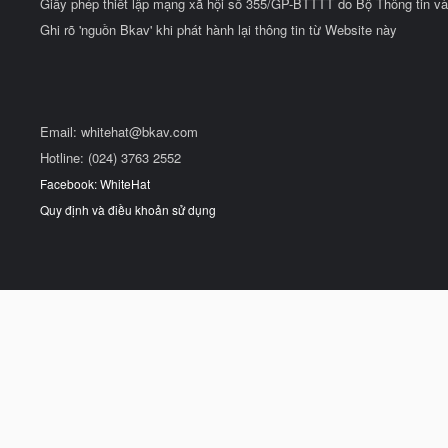
Giấy phép thiết lập mạng xã hội số 355/GP-BTTTT do Bộ Thông tin và
Ghi rõ 'nguồn Bkav' khi phát hành lại thông tin từ Website này
Email:
whitehat@bkav.com
Hotline: (024) 3763 2552
Facebook: WhiteHat
Quy định và điều khoản sử dụng