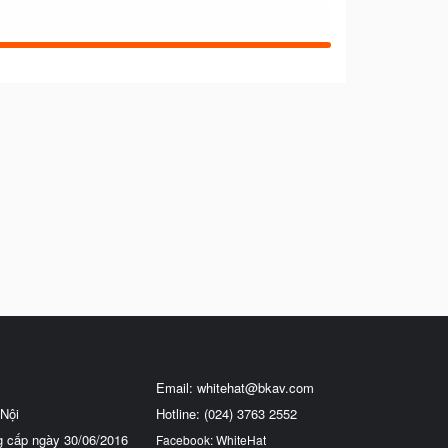
Email:
whitehat@bkav.com
Nội
Hotline: (024) 3763 2552
g cấp ngày 30/06/2016
Facebook: WhiteHat