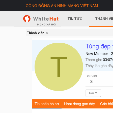
CỘNG ĐỒNG AN NINH MẠNG VIỆT NAM
TIN TỨC
THÀNH VI
Thành viên
Tùng đẹp t
T
New Member
·
2
Tham gia
03/07
Thấy lần gần đâ
Bài viết
3
Tìm
Tin nhắn hồ sơ
Hoạt động gần đây
Các bài