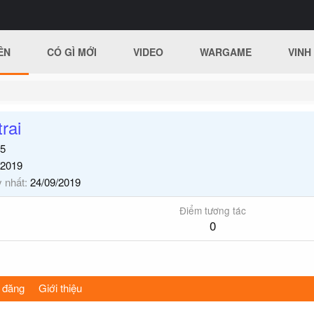
ÊN
CÓ GÌ MỚI
VIDEO
WARGAME
VINH
rai
5
/2019
y nhất
24/09/2019
Điểm tương tác
0
 đăng
Giới thiệu