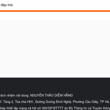
đẹp trai.
trách nhiệm nội dung: NGUYỄN THẢO DIỄM HẰNG
hỉ: Tầng 2, Tòa nhà HH1, Đường Dương Đình Nghệ, Phường Cầu Giấy, TP Hà 
phép thiết lập mạng xã hội số 355/GP-BTTTT do Bộ Thông tin và Truyền thôn