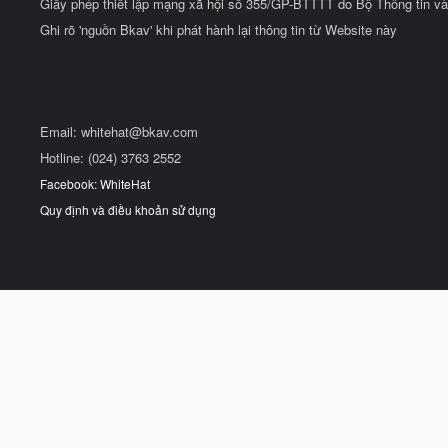
Giấy phép thiết lập mạng xã hội số 355/GP-BTTTT do Bộ Thông tin và
Ghi rõ 'nguồn Bkav' khi phát hành lại thông tin từ Website này
Email:
whitehat@bkav.com
Hotline: (024) 3763 2552
Facebook: WhiteHat
Quy định và điều khoản sử dụng