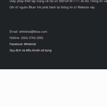
Giấy phép thiết lập mạng xã hội số 355/GP-BTTTT do Bộ Thông tin và
Ghi rõ 'nguồn Bkav' khi phát hành lại thông tin từ Website này
Email:
whitehat@bkav.com
Hotline: (024) 3763 2552
Facebook: WhiteHat
Quy định và điều khoản sử dụng