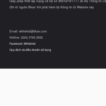
Giấy phép thiết lập mạng xã hội số 355/GP-BTTTT do Bộ Thông tin và
Ghi rõ 'nguồn Bkav' khi phát hành lại thông tin từ Website này
Email:
whitehat@bkav.com
Hotline: (024) 3763 2552
Facebook: WhiteHat
Quy định và điều khoản sử dụng