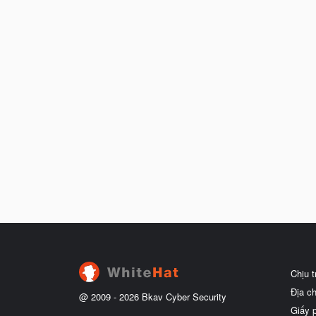
Chịu 
Địa c
@ 2009 -
2026
Bkav Cyber Security
Giấy 