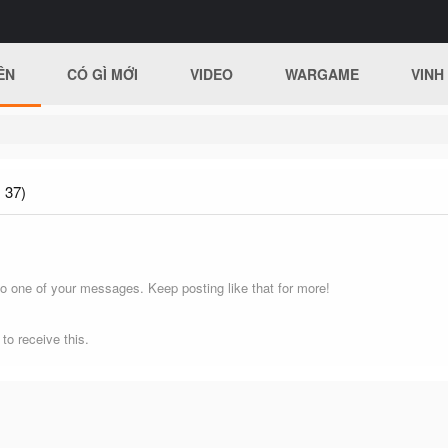
ÊN
CÓ GÌ MỚI
VIDEO
WARGAME
VINH
 37)
o one of your messages. Keep posting like that for more!
o receive this.