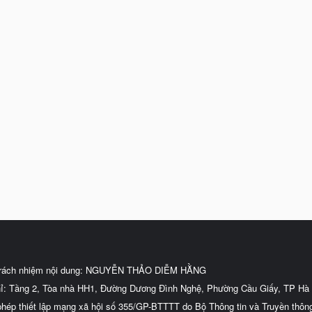
trách nhiệm nội dung: NGUYỄN THẢO DIỄM HẰNG
hỉ: Tầng 2, Tòa nhà HH1, Đường Dương Đình Nghệ, Phường Cầu Giấy, TP Hà 
phép thiết lập mạng xã hội số 355/GP-BTTTT do Bộ Thông tin và Truyền thôn