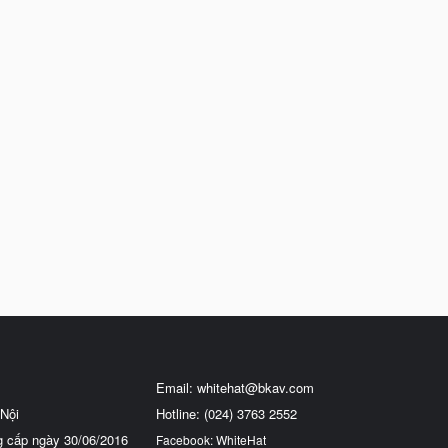
Email:
whitehat@bkav.com
Nội
Hotline: (024) 3763 2552
g cấp ngày 30/06/2016
Facebook: WhiteHat