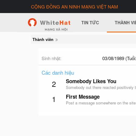
CỘNG ĐỒNG AN NINH MẠNG VIỆT NAM
TIN TỨC
THÀNH VI
Thành viên
Sinh nhật
03/08/1989 (Tuổi:
Các danh hiệu
Somebody Likes You
2
Somebody out there reacted positively t
First Message
1
Post a message somewhere on the site t