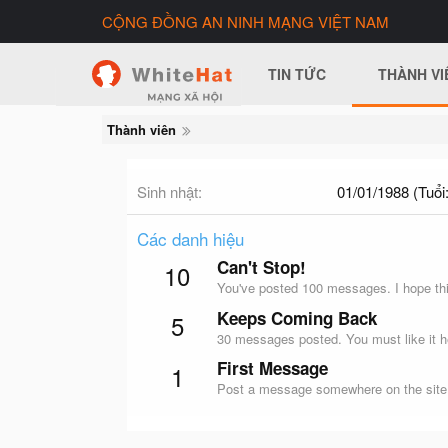
CỘNG ĐỒNG AN NINH MẠNG VIỆT NAM
TIN TỨC
THÀNH VI
Thành viên
Sinh nhật
01/01/1988 (Tuổi:
Các danh hiệu
Can't Stop!
10
You've posted 100 messages. I hope thi
Keeps Coming Back
5
30 messages posted. You must like it h
First Message
1
Post a message somewhere on the site t