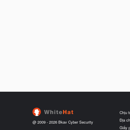
Chịu 
Địa c
@ 2009 -
2026
Bkav Cyber Security
Giấy 