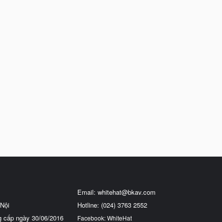
Email:
whitehat@bkav.com
Nội
Hotline: (024) 3763 2552
g cấp ngày 30/06/2016
Facebook: WhiteHat