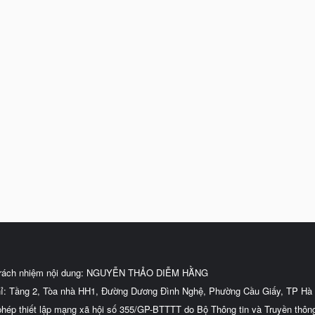
trách nhiệm nội dung: NGUYỄN THẢO DIỄM HẰNG
hỉ: Tầng 2, Tòa nhà HH1, Đường Dương Đình Nghệ, Phường Cầu Giấy, TP Hà 
phép thiết lập mạng xã hội số 355/GP-BTTTT do Bộ Thông tin và Truyền thôn