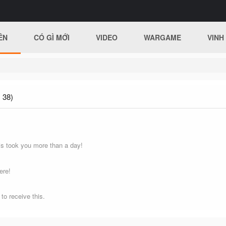
ÊN
CÓ GÌ MỚI
VIDEO
WARGAME
VINH
 38)
s took you more than a day!
ere!
o receive this.